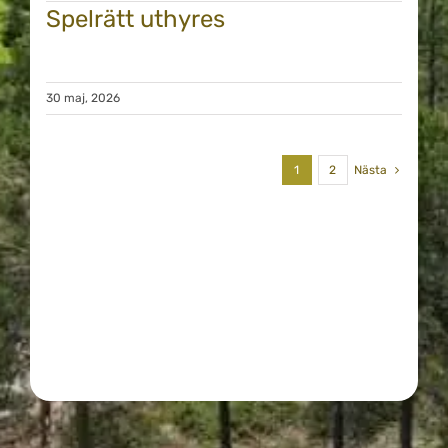
Spelrätt uthyres
30 maj, 2026
1
2
Nästa