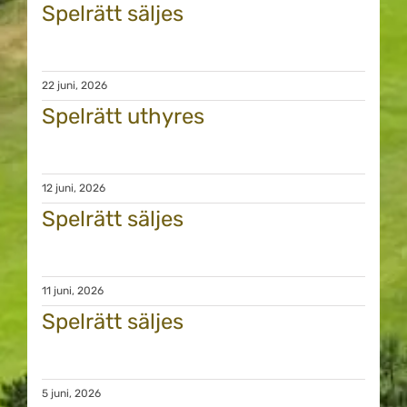
Spelrätt säljes
22 juni, 2026
Spelrätt uthyres
12 juni, 2026
Spelrätt säljes
11 juni, 2026
Spelrätt säljes
5 juni, 2026