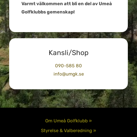
Varmt välkommen att bli en del av Umeå
Golfklubbs gemenskap!
Kansli/Shop
090-585 80
info@umgk.se
Om Umeå Golfklubb »
Styrelse & Valberedning »