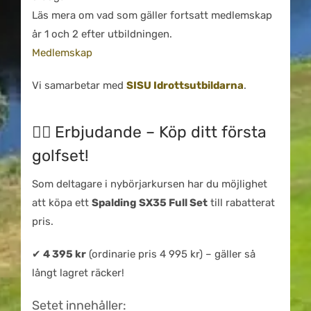
Läs mera om vad som gäller fortsatt medlemskap
år 1 och 2 efter utbildningen.
Medlemskap
Vi samarbetar med
SISU Idrottsutbildarna
.
🏌️‍♀️
Erbjudande – Köp ditt första
golfset!
Som deltagare i nybörjarkursen har du möjlighet
att köpa ett
Spalding SX35 Full Set
till rabatterat
pris.
✔
4 395 kr
(ordinarie pris 4 995 kr) – gäller så
långt lagret räcker!
Setet innehåller: