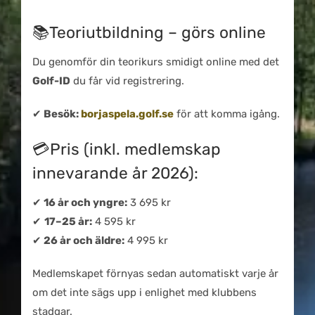
📚Teoriutbildning – görs online
Du genomför din teorikurs smidigt online med det
Golf-ID
du får vid registrering.
✔
Besök:
borjaspela.golf.se
för att komma igång.
💳Pris (inkl. medlemskap
innevarande år 2026):
✔
16 år och yngre:
3 695 kr
✔
17–25 år:
4 595 kr
✔
26 år och äldre:
4 995 kr
Medlemskapet förnyas sedan automatiskt varje år
om det inte sägs upp i enlighet med klubbens
stadgar.