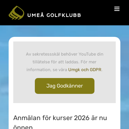
Av sekretessskäl behöver YouTube din
tillåtelse för att laddas. För mer
information, se våra
Umgk och GDPR
.
Jag Godkänner
Anmälan för kurser 2026 är nu
öppen