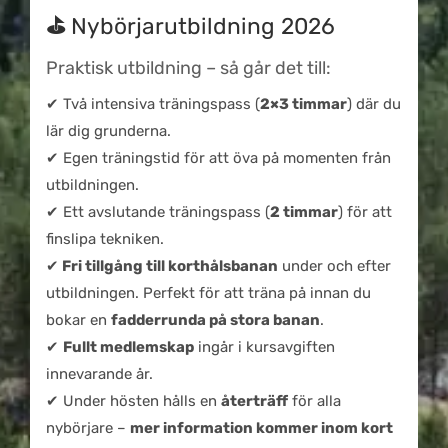
⛳
Nybörjarutbildning 2026
Praktisk utbildning – så går det till:
✔ Två intensiva träningspass (
2×3 timmar
) där du
lär dig grunderna.
✔ Egen träningstid för att öva på momenten från
utbildningen.
✔ Ett avslutande träningspass (
2 timmar
) för att
finslipa tekniken.
✔
Fri tillgång till korthålsbanan
under och efter
utbildningen. Perfekt för att träna på innan du
bokar en
fadderrunda på stora banan
.
✔
Fullt medlemskap
ingår i kursavgiften
innevarande år.
✔ Under hösten hålls en
återträff
för alla
nybörjare –
mer information kommer inom kort