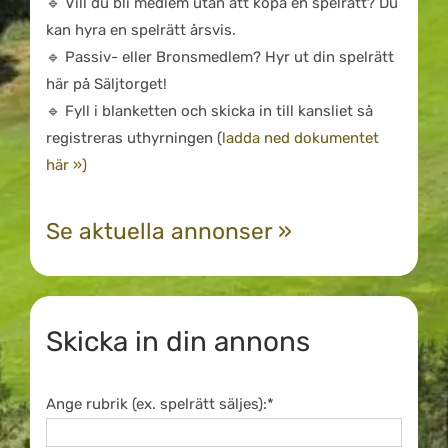
🔹 Vill du bli medlem utan att köpa en spelrätt? Du
kan hyra en spelrätt årsvis.
🔹 Passiv- eller Bronsmedlem? Hyr ut din spelrätt
här på Säljtorget!
🔹 Fyll i blanketten och skicka in till kansliet så
registreras uthyrningen (
ladda ned dokumentet
här »)
Se aktuella annonser »
Skicka in din annons
Ange rubrik (ex. spelrätt säljes):*