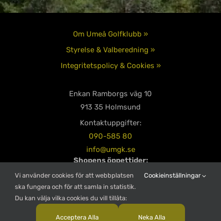
Om Umeå Golfklubb »
Styrelse & Valberedning »
Integritetspolicy & Cookies »
Enkan Ramborgs väg 10
913 35 Holmsund
Kontaktuppgifter:
090-585 80
info@umgk.se
Shopens öppettider:
Måndag – Torsdag 08:00-18:00
Vi använder cookies för att webbplatsen
Cookieinställningar
Fredag – Söndag 08:00-16:00
ska fungera och för att samla in statistik.
Du kan välja vilka cookies du vill tillåta:
Restaurangens öppettider:
Alla dagar: 10:00-19:00
Acceptera Alla
Neka Alla