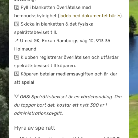
2️⃣ Fyll i blanketten Överlåtelse med
hembudsskyldighet (
ladda ned dokumentet här »
).
3️⃣ Skicka in blanketten & det fysiska
spelrättsbeviset till:
📍 Umeå GK, Enkan Ramborgs väg 10, 913 35
Holmsund.
4️⃣ Klubben registrerar överlåtelsen och utfärdar
spelrättsbeviset till köparen.
5️⃣ Köparen betalar medlemsavgiften och är klar
att spela!
💡
OBS! Spelrättsbeviset är en värdehandling. Om
du tappar bort det, kostar ett nytt 300 kr i
administrationsavgift.
Hyra av spelrätt