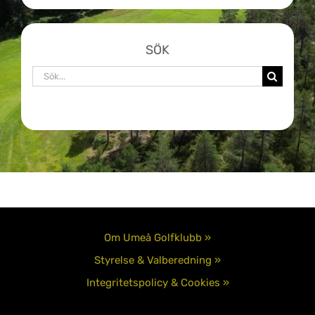
SÖK
Sök
efter:
Om Umeå Golfklubb »
Styrelse & Valberedning »
Integritetspolicy & Cookies »