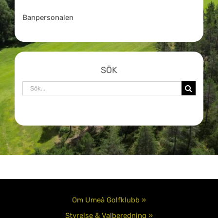
Banpersonalen
SÖK
Sök
efter:
Om Umeå Golfklubb »
Styrelse & Valberedning »