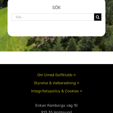
SÖK
Sök
efter:
Om Umeå Golfklubb »
Styrelse & Valberedning »
Integritetspolicy & Cookies »
Enkan Ramborgs väg 10
913 35 Holmsund