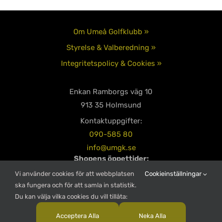
Om Umeå Golfklubb »
Styrelse & Valberedning »
Integritetspolicy & Cookies »
Enkan Ramborgs väg 10
913 35 Holmsund
Kontaktuppgifter:
090-585 80
info@umgk.se
Shopens öppettider:
Måndag – Torsdag 08:00-18:00
Vi använder cookies för att webbplatsen
Cookieinställningar
Fredag – Söndag 08:00-16:00
ska fungera och för att samla in statistik.
Du kan välja vilka cookies du vill tillåta:
Restaurangens öppettider:
Alla dagar: 10:00-19:00
Acceptera Alla
Neka Alla