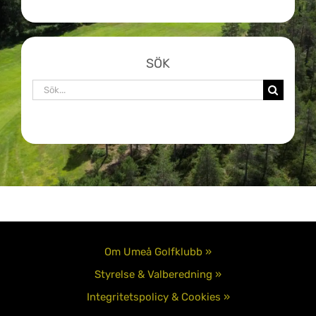
SÖK
Sök
efter:
Om Umeå Golfklubb »
Styrelse & Valberedning »
Integritetspolicy & Cookies »