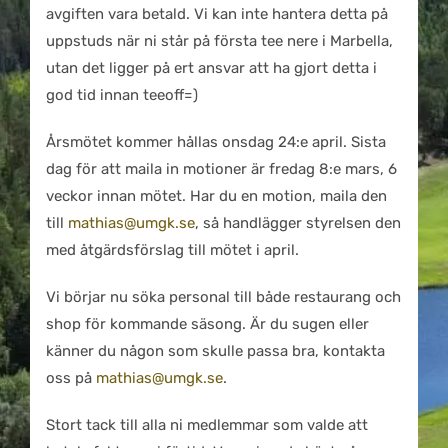
avgiften vara betald. Vi kan inte hantera detta på
uppstuds när ni står på första tee nere i Marbella,
utan det ligger på ert ansvar att ha gjort detta i
god tid innan teeoff=)
Årsmötet kommer hållas onsdag 24:e april. Sista
dag för att maila in motioner är fredag 8:e mars, 6
veckor innan mötet. Har du en motion, maila den
till
mathias@umgk.se
, så handlägger styrelsen den
med åtgärdsförslag till mötet i april.
Vi börjar nu söka personal till både restaurang och
shop för kommande säsong. Är du sugen eller
känner du någon som skulle passa bra, kontakta
oss på
mathias@umgk.se
.
Stort tack till alla ni medlemmar som valde att