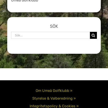
Umeå Golfklubb
SÖK
Sök
efter:
Om Umeå Golfklubb »
Styrelse & Valberedning »
Integritetspolicy & Cookies »