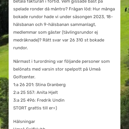
betala fakturan i förtid. Vem gissade bäst på
spelade ronder då måntro? Frågan löd: Hur många
bokade rundor hade vi under säsongen 2023, 18-
hålsbanan och 9-hålsbanan sammanlagt,
medlemmar som gäster (tävlingsrundor ej
medräknade)? Rätt svar var 26 310 st bokade
rundor.
Närmast i turordning var följande personer som
belönats med varsin stor spelpott på Umeå
Golfcenter.
1:a 26 201: Stina Granberg
2:a 25 557: Anita Hjelt
3:a 25 496: Fredrik Undin
STORT grattis till er=)
Hälsningar