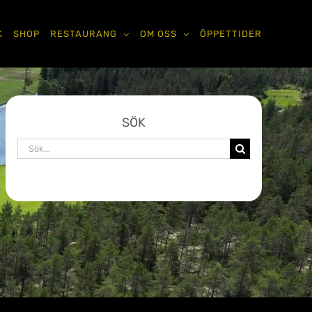
K
SHOP
RESTAURANG
OM OSS
ÖPPETTIDER
SÖK
Sök
efter: