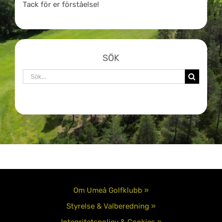
Tack för er förståelse!
SÖK
Sök
efter:
Om Umeå Golfklubb »
Styrelse & Valberedning »
Integritetspolicy & Cookies »