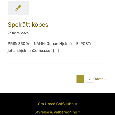
Spelrätt köpes
23 mars, 2026
PRIS: 3500:- NAMN: Johan Hjelmér E-POST:
johan.hjelmer@umea.se [...]
1
2
Nästa
Om Umeå Golfklubb »
Styrelse & Valberedning »