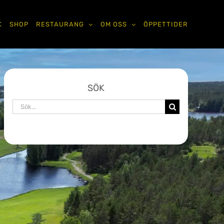
K
SHOP
RESTAURANG
OM OSS
ÖPPETTIDER
SÖK
Sök
efter: