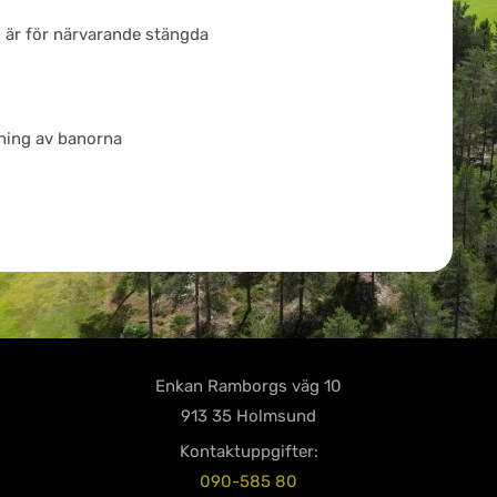
 är för närvarande stängda
ning av banorna
Enkan Ramborgs väg 10
913 35 Holmsund
Kontaktuppgifter:
090-585 80